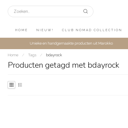
HOME
NIEUW!
CLUB NOMAD COLLECTION
Unieke en handgemaakte producten uit Marokko
Home
/
Tags
/
bdayrock
Producten getagd met bdayrock