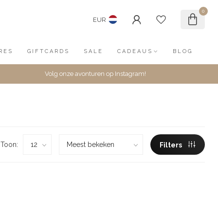
0
EUR
RES
GIFTCARDS
SALE
CADEAUS
BLOG
Volg onze avonturen op Instagram!
Toon:
Filters