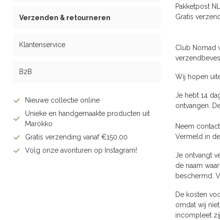
Pakketpost N
Gratis verzend
Verzenden & retourneren
Klantenservice
Club Nomad ve
verzendbevest
B2B
Wij hopen uite
Je hebt 14 da
Nieuwe collectie online
ontvangen. De
Unieke en handgemaakte producten uit
Marokko
Neem contact 
Vermeld in de
Gratis verzending vanaf €150,00
Volg onze avonturen op Instagram!
Je ontvangt ve
de naam waarm
beschermd. Vo
De kosten voo
omdat wij niet
incompleet zij