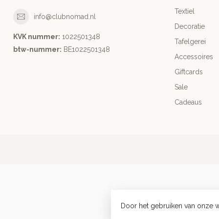
Textiel
info@clubnomad.nl
Decoratie
KVK nummer:
1022501348
Tafelgerei
btw-nummer:
BE1022501348
Accessoires
Giftcards
Sale
Cadeaus
Door het gebruiken van onze w
© Copy