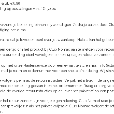
L & BE €6,95
ing bij bestellingen vanaf €150,00
rzend je bestelling binnen 1-5 werkdagen. Zodra je pakket door Cl
iging per e-mail.
raard dat je tevreden bent over jouw aankoop! Helaas kan het gebeuren
gen de tijd om het product bij Club Nomad aan te melden voor retour
 retourzending dient vervolgens binnen 14 dagen retour verzonden te
op met onze klantenservice door een e-mail te sturen naar:
info@cl
 mail je naam en ordernummer voor een snelle afhandeling. Wij str
rvolgens per mail de retourinstructies. Verpak het artikel in de origi
ee de bestelling gedaan is en het ordernummer. Draag er zorg voor 
lg de overige retourinstructies op en lever het pakket af op een po
r het retour zenden zijn voor je eigen rekening. Club Nomad raad je
 aansprakelijk zijn als het pakket kwijtraakt. Club Nomad weigert de 
n.