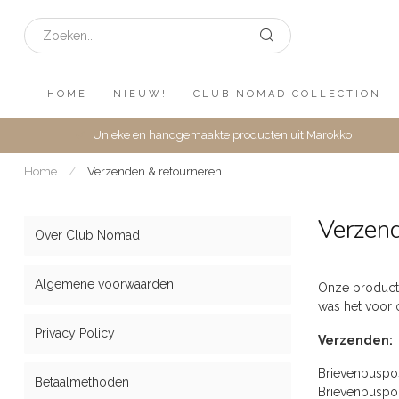
HOME
NIEUW!
CLUB NOMAD COLLECTION
Unieke en handgemaakte producten uit Marokko
Home
/
Verzenden & retourneren
Verzend
Over Club Nomad
Algemene voorwaarden
Onze producte
was het voor 
Privacy Policy
Verzenden:
Brievenbuspo
Betaalmethoden
Brievenbuspo