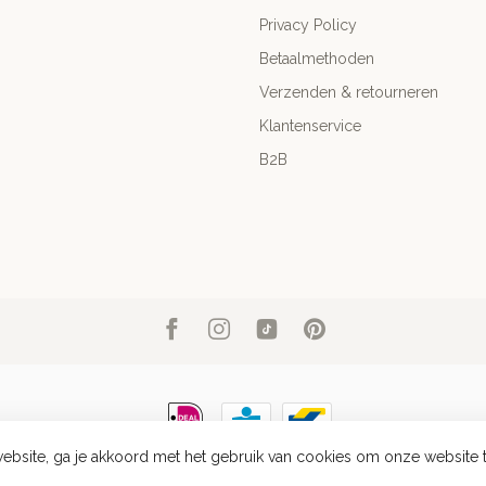
Privacy Policy
Betaalmethoden
Verzenden & retourneren
Klantenservice
B2B
ebsite, ga je akkoord met het gebruik van cookies om onze website 
right 2026 Club Nomad
- Powered by
Lightspeed
-
Lightspeed design
by
Dyve