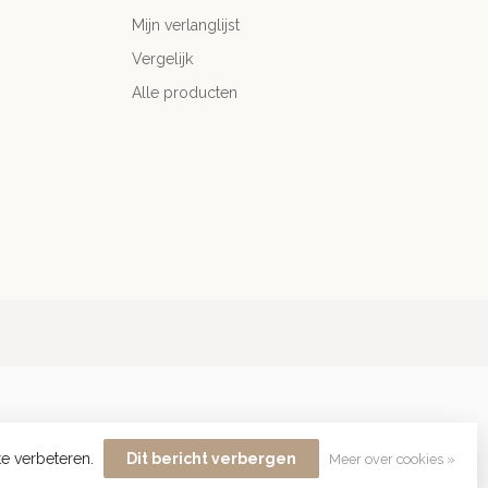
Mijn verlanglijst
Vergelijk
Alle producten
te verbeteren.
Dit bericht verbergen
Meer over cookies »
lopment