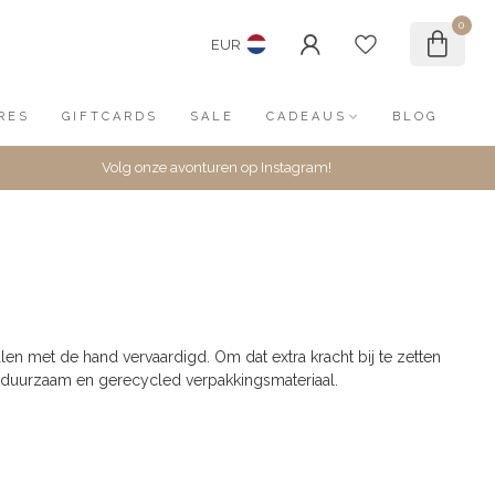
0
EUR
RES
GIFTCARDS
SALE
CADEAUS
BLOG
Volg onze avonturen op Instagram!
n met de hand vervaardigd. Om dat extra kracht bij te zetten
 duurzaam en gerecycled verpakkingsmateriaal.