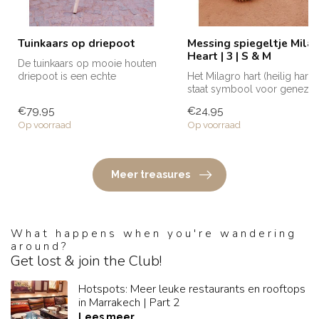
Tuinkaars op driepoot
Messing spiegeltje Mila
Heart | 3 | S & M
De tuinkaars op mooie houten
driepoot is een echte
Het Milagro hart (heilig hart)
sfeermaker voor in de tuin. T...
staat symbool voor genezin
liefde en dankbaarhe...
€79,95
€24,95
Op voorraad
Op voorraad
Meer treasures
What happens when you're wandering
around?
Get lost & join the Club!
Hotspots: Meer leuke restaurants en rooftops
in Marrakech | Part 2
Lees meer