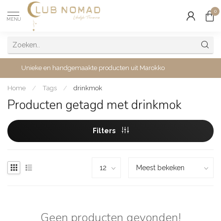
0
MENU
Unieke en handgemaakte producten uit Marokko
Home
/
Tags
/
drinkmok
Producten getagd met drinkmok
Filters
Geen producten gevonden!