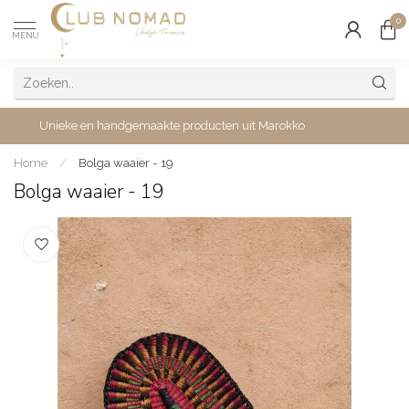
0
MENU
Unieke en handgemaakte producten uit Marokko
Home
/
Bolga waaier - 19
Bolga waaier - 19