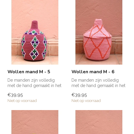
Wollen mand M - 5
Wollen mand M - 6
De manden zijn volledig
De manden zijn volledig
met de hand gemaakt in het
met de hand gemaakt in het
noorden van Marokko. Elke
noorden van Marokko. Elke
€39,95
€39,95
man...
man...
Niet op voorraad
Niet op voorraad