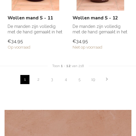
Wollen mand S - 11
Wollen mand S - 12
De manden zijn volledig
De manden zijn volledig
met de hand gemaakt in het
met de hand gemaakt in het
noorden van Marokko. Elke
noorden van Marokko. Elke
€34,95
€34,95
man...
man...
Op voorraad
Niet op voorraad
Toon
1
-
12
van 218
1
2
3
4
5
19