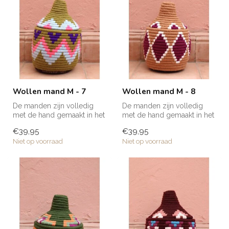
Wollen mand M - 7
Wollen mand M - 8
De manden zijn volledig
De manden zijn volledig
met de hand gemaakt in het
met de hand gemaakt in het
noorden van Marokko. Elke
noorden van Marokko. Elke
€39,95
€39,95
man...
man...
Niet op voorraad
Niet op voorraad