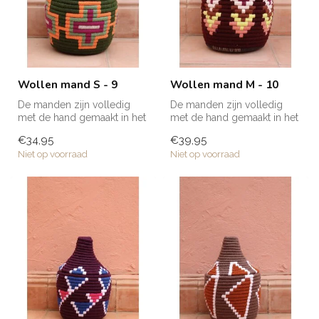
Wollen mand S - 9
Wollen mand M - 10
De manden zijn volledig
De manden zijn volledig
met de hand gemaakt in het
met de hand gemaakt in het
noorden van Marokko. Elke
noorden van Marokko. Elke
€34,95
€39,95
man...
man...
Niet op voorraad
Niet op voorraad