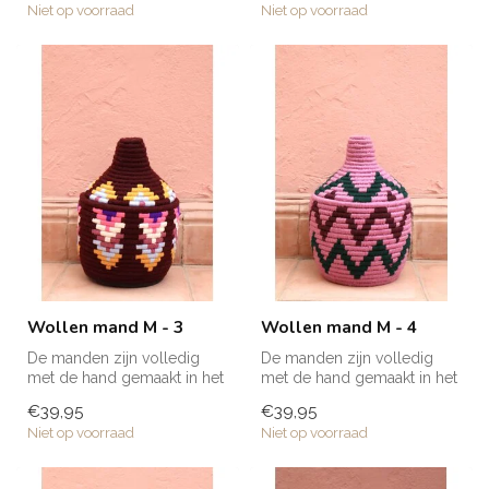
Niet op voorraad
Niet op voorraad
Wollen mand M - 3
Wollen mand M - 4
De manden zijn volledig
De manden zijn volledig
met de hand gemaakt in het
met de hand gemaakt in het
noorden van Marokko. Elke
noorden van Marokko. Elke
€39,95
€39,95
man...
man...
Niet op voorraad
Niet op voorraad