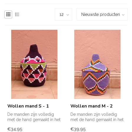
Wollen mand S - 1
Wollen mand M - 2
De manden zijn volledig
De manden zijn volledig
met de hand gemaakt in het
met de hand gemaakt in het
noorden van Marokko. Elke
noorden van Marokko. Elke
€34,95
€39,95
man...
man...