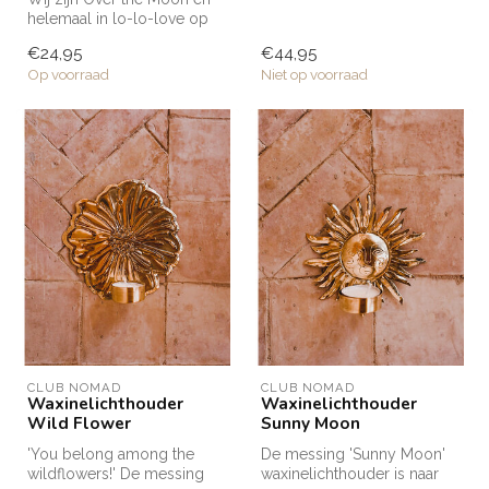
Marokko volledig met de
helemaal in lo-lo-love op
hand ve...
de maan
€24,95
€44,95
waxinelichthouders u...
Op voorraad
Niet op voorraad
CLUB NOMAD
CLUB NOMAD
Waxinelichthouder
Waxinelichthouder
Wild Flower
Sunny Moon
'You belong among the
De messing 'Sunny Moon'
wildflowers!' De messing
waxinelichthouder is naar