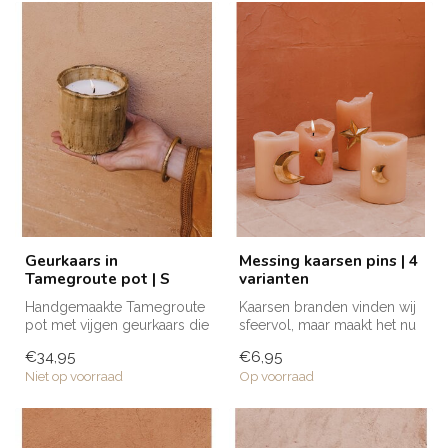
Geurkaars in
Messing kaarsen pins | 4
Tamegroute pot | S
varianten
Handgemaakte Tamegroute
Kaarsen branden vinden wij
pot met vijgen geurkaars die
sfeervol, maar maakt het nu
door zijn naturel kleur en ...
nog leuker met deze
€34,95
€6,95
messi...
Niet op voorraad
Op voorraad