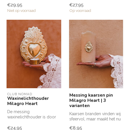
'Wild Flower'
ons eigen ontwerp door
€29,95
€27,95
waxinelichthouder i...
ambacht...
Niet op voorraad
Op voorraad
CLUB NOMAD
Messing kaarsen pin
Waxinelichthouder
Milagro Heart | 3
Milagro Heart
varianten
De messing
Kaarsen branden vinden wij
waxinelichthouder is door
sfeervol, maar maakt het nu
ambachtslieden in Marokko
nog leuker met deze
met de hand verv...
€24,95
€8,95
messi...