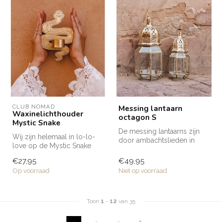
CLUB NOMAD
Messing lantaarn
Waxinelichthouder
octagon S
Mystic Snake
De messing lantaarns zijn
Wij zijn helemaal in lo-lo-
door ambachtslieden in
love op de Mystic Snake
Marokko volledig met de
waxinelichthouders uit de
hand ve...
€27,95
€49,95
Clu...
Op voorraad
Niet op voorraad
Toon
1
-
12
van 35