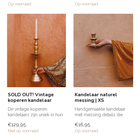
Op voorraad
Op voorraad
SOLD OUT! Vintage
Kandelaar naturel
koperen kandelaar
messing | XS
De vintage koperen
Handgemaakte kandelaar
kandelaars zijn uniek in hun
met messing details die
soort! Elk item is namelijk
door zijn naturel kleur en
€129,95
€16,95
met ...
tijdlo...
Niet op voorraad
Op voorraad