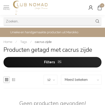
0
MENU
Unieke en handgemaakte producten uit Marokko
Home
/
Tags
/
cacrus zijde
Producten getagd met cacrus zijde
Filters
Geen producten gevonden!