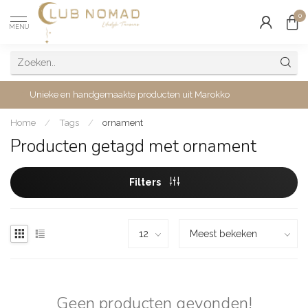
0
MENU
Unieke en handgemaakte producten uit Marokko
Home
/
Tags
/
ornament
Producten getagd met ornament
Filters
Geen producten gevonden!