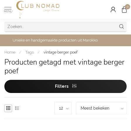
0
MENU
Unieke en handgemaakte producten uit Marokko
Home
/
Tags
/
vintage berger poef
Producten getagd met vintage berger
poef
Filters