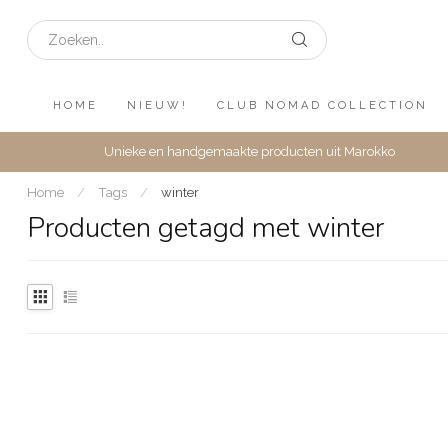
HOME
NIEUW!
CLUB NOMAD COLLECTION
Unieke en handgemaakte producten uit Marokko
Home
/
Tags
/
winter
Producten getagd met winter