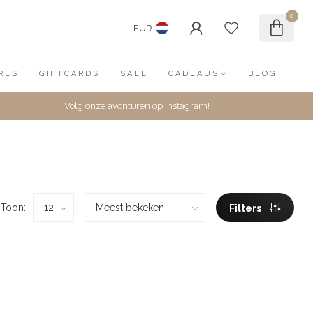
0
EUR
RES
GIFTCARDS
SALE
CADEAUS
BLOG
Volg onze avonturen op Instagram!
Toon:
Filters