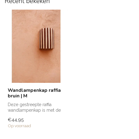
Recent bekeken
Wandlampenkap raffia
bruin | M
Deze gestreepte raffia
wandlampenkap is met de
hand gemaakt door de
€44,95
getalenteerd...
Op voorraad