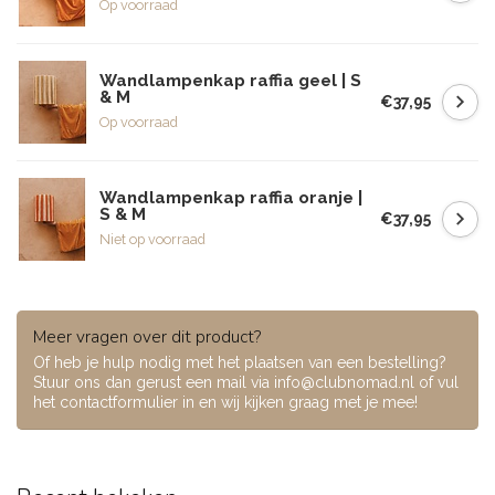
Op voorraad
Wandlampenkap raffia geel | S
& M
€37,95
Op voorraad
Wandlampenkap raffia oranje |
S & M
€37,95
Niet op voorraad
Meer vragen over dit product?
Of heb je hulp nodig met het plaatsen van een bestelling?
Stuur ons dan gerust een mail via
info@clubnomad.nl
of vul
het contactformulier in en wij kijken graag met je mee!