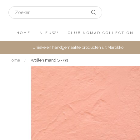
HOME
NIEUW!
CLUB NOMAD COLLECTION
Unieke en handgemaakte producten uit Marokko
Home
/
Wollen mand S - 93