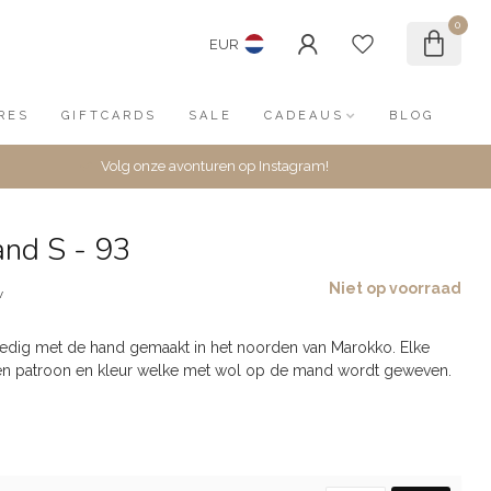
0
EUR
RES
GIFTCARDS
SALE
CADEAUS
BLOG
Volg onze avonturen op Instagram!
nd S - 93
Niet op voorraad
w
ledig met de hand gemaakt in het noorden van Marokko. Elke
gen patroon en kleur welke met wol op de mand wordt geweven.