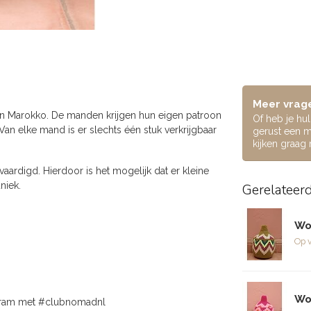
Meer vrage
an Marokko. De manden krijgen hun eigen patroon
Of heb je hu
 elke mand is er slechts één stuk verkrijgbaar
gerust een m
kijken graag
ardigd. Hierdoor is het mogelijk dat er kleine
niek.
Gerelateer
Wo
Op 
Wo
agram met #clubnomadnl