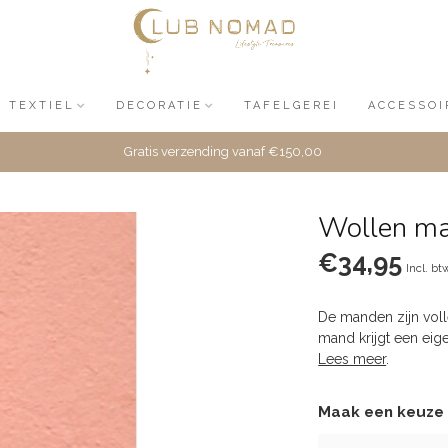
TEXTIEL
DECORATIE
TAFELGEREI
ACCESSOI
Gratis verzending vanaf €150,00
Wollen ma
€34,95
Incl. bt
De manden zijn vol
mand krijgt een ei
Lees meer
.
Maak een keuze