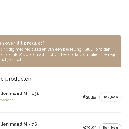
n over dit product?
lp nodig met het plaatsen van een bestelling? Stuur ons dan
ail via
info@clubnomad.nl
of vul het contactformulier in en wij
 met je mee!
de producten
llen mand M - 131
€39,95
Bekijken
voorraad
llen mand M - 76
€39,95
Bekijken