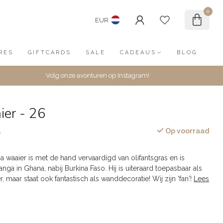
0
EUR
RES
GIFTCARDS
SALE
CADEAUS
BLOG
Volg onze avonturen op Instagram!
ier - 26
Op voorraad
w
a waaier is met de hand vervaardigd van olifantsgras en is
anga in Ghana, nabij Burkina Faso. Hij is uiteraard toepasbaar als
, maar staat ook fantastisch als wanddecoratie! Wij zijn 'fan'!
Lees