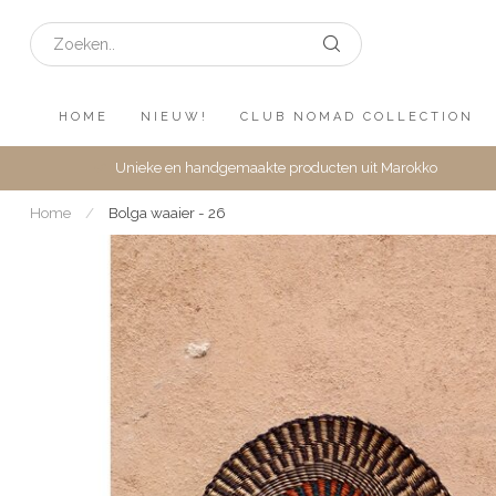
HOME
NIEUW!
CLUB NOMAD COLLECTION
Unieke en handgemaakte producten uit Marokko
Home
/
Bolga waaier - 26