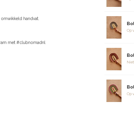
er omwikkeld handvat.
Bol
Op 
agram met #clubnomadnl
Bo
Niet
Bo
Op 