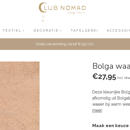
TEXTIEL
DECORATIE
TAFELGEREI
ACCESSOI
Gratis verzending vanaf €150,00
Bolga waa
€27,95
Incl. bt
Deze kleurrijke Bolg
afkomstig uit Bolgat
waaier bij warm weer
meer
.
Maak een keuze