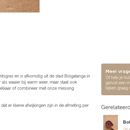
Meer vrage
ntsgras en is afkomstig uit de stad Bolgatanga in
Of heb je hu
r als waaier bij warm weer, maar staat ook
gerust een m
kijken graag
bij elkaar of combineer met onze messing
at er kleine afwijkingen zijn in de afmeting per
Gerelateer
Bo
Op 