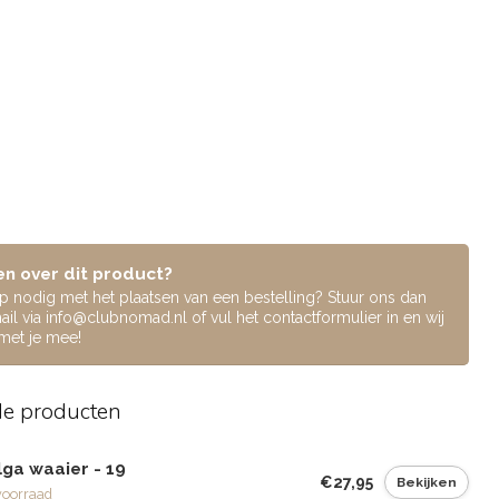
n over dit product?
lp nodig met het plaatsen van een bestelling? Stuur ons dan
ail via
info@clubnomad.nl
of vul het contactformulier in en wij
 met je mee!
de producten
lga waaier - 19
€27,95
Bekijken
voorraad