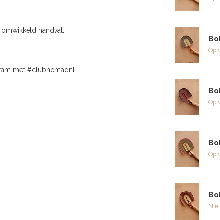
er omwikkeld handvat.
Bol
Op 
agram met #clubnomadnl
Bo
Op 
Bo
Op 
Bo
Niet