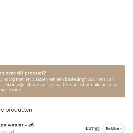
n over dit product?
lp nodig met het plaatsen van een bestelling? Stuur ons dan
ail via
info@clubnomad.nl
of vul het contactformulier in en wij
 met je mee!
de producten
lga waaier - 26
€27,95
Bekijken
voorraad