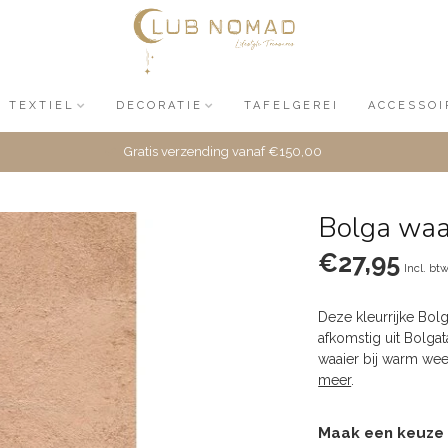
TEXTIEL
DECORATIE
TAFELGEREI
ACCESSOI
Gratis verzending vanaf €150,00
Bolga waa
€27,95
Incl. bt
Deze kleurrijke Bolg
afkomstig uit Bolgat
waaier bij warm weer
meer
.
Maak een keuze