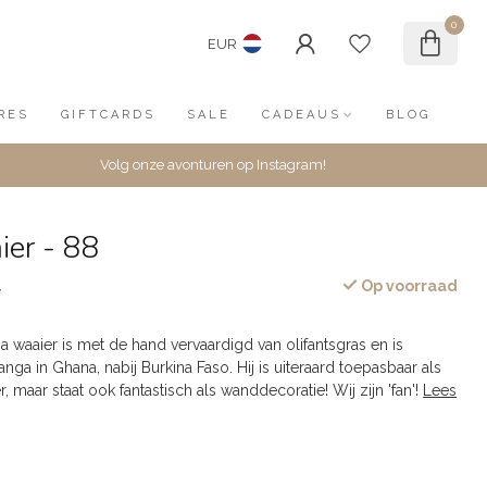
0
EUR
RES
GIFTCARDS
SALE
CADEAUS
BLOG
Volg onze avonturen op Instagram!
ier - 88
Op voorraad
w
a waaier is met de hand vervaardigd van olifantsgras en is
anga in Ghana, nabij Burkina Faso. Hij is uiteraard toepasbaar als
, maar staat ook fantastisch als wanddecoratie! Wij zijn 'fan'!
Lees