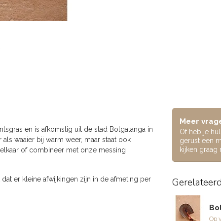
Meer vrage
ntsgras en is afkomstig uit de stad Bolgatanga in
Of heb je hu
r als waaier bij warm weer, maar staat ook
gerust een m
kijken graag
bij elkaar of combineer met onze messing
at er kleine afwijkingen zijn in de afmeting per
Gerelateer
Bo
Op 