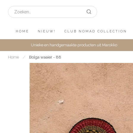
HOME
NIEUW!
CLUB NOMAD COLLECTION
Unieke en handgemaakte producten uit Marokko
Home
/
Bolga waaier - 88