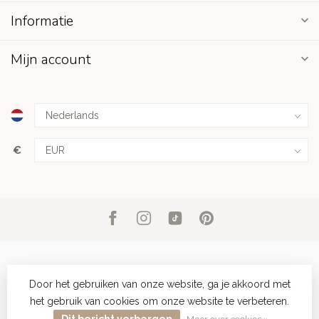
Informatie
Mijn account
€
Door het gebruiken van onze website, ga je akkoord met
het gebruik van cookies om onze website te verbeteren.
© Copyright 2026 Club Nomad
- Powered by
Lightspeed
-
Lightspeed design
by
Dyvelopment