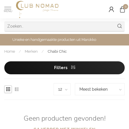
0
MENU
Unieke en handgemaakte producten uit Marokko
Home
/
Merken
/
Chabi Chic
Filters
Geen producten gevonden!