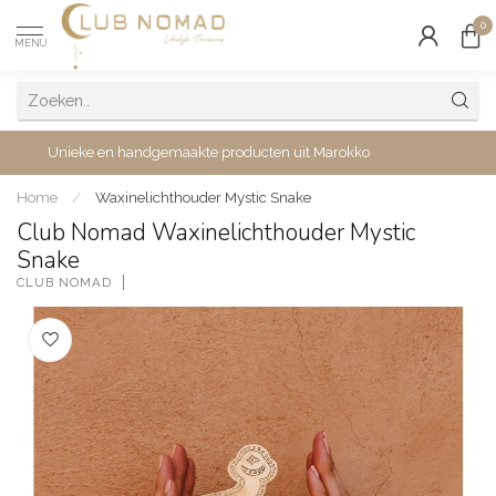
0
MENU
Unieke en handgemaakte producten uit Marokko
Home
/
Waxinelichthouder Mystic Snake
Club Nomad Waxinelichthouder Mystic
Snake
CLUB NOMAD