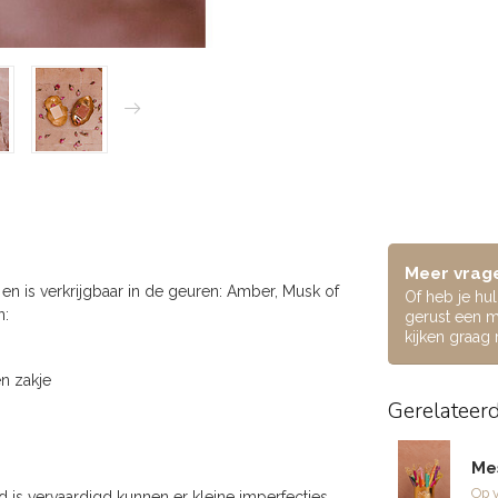
Meer vrage
 en is verkrijgbaar in de geuren: Amber, Musk of
Of heb je hu
n:
gerust een m
kijken graag
en zakje
Gerelateer
Me
Op 
is vervaardigd kunnen er kleine imperfecties