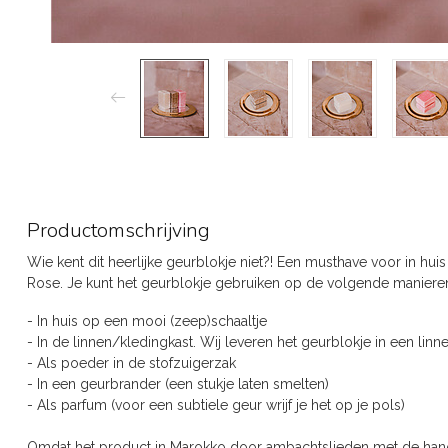
Productomschrijving
Wie kent dit heerlijke geurblokje niet?! Een musthave voor in huis
Rose. Je kunt het geurblokje gebruiken op de volgende maniere
- In huis op een mooi (zeep)schaaltje
- In de linnen/kledingkast. Wij leveren het geurblokje in een linn
- Als poeder in de stofzuigerzak
- In een geurbrander (een stukje laten smelten)
- Als parfum (voor een subtiele geur wrijf je het op je pols)
Omdat het product in Marokko door ambachtslieden met de hand 