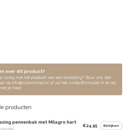
n over dit product?
lp nodig met het plaatsen van een bestelling? Stuur ons dan
ail via
info@clubnomad.nl
of vul het contactformulier in en wij
 met je mee!
de producten
ssing pennenbak met Milagro hart
€24,95
Bekijken
voorraad