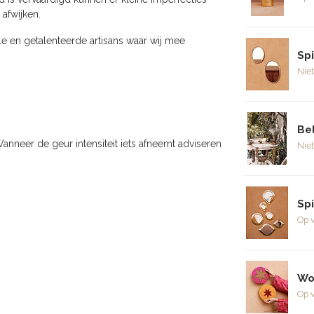
 afwijken.
e en getalenteerde artisans waar wij mee
Spi
Niet
Bel
! Wanneer de geur intensiteit iets afneemt adviseren
Niet
Spi
Op 
Wo
Op 