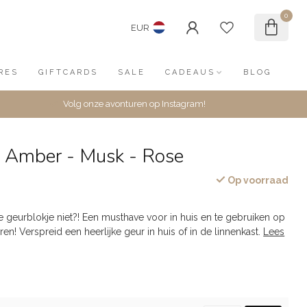
0
EUR
RES
GIFTCARDS
SALE
CADEAUS
BLOG
Volg onze avonturen op Instagram!
e Amber - Musk - Rose
Op voorraad
ke geurblokje niet?! Een musthave voor in huis en te gebruiken op
en! Verspreid een heerlijke geur in huis of in de linnenkast.
Lees