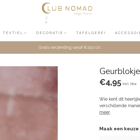
TEXTIEL
DECORATIE
TAFELGEREI
ACCESSOI
Gratis verzending vanaf €150,00
Geurblokj
€4,95
Incl. btw
Wie kent dit heerlij
verschillende manier
meer
.
Maak een keuze