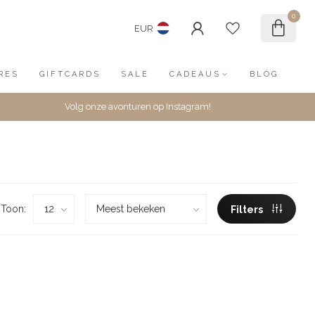
0
EUR
RES
GIFTCARDS
SALE
CADEAUS
BLOG
Volg onze avonturen op Instagram!
Toon:
Filters