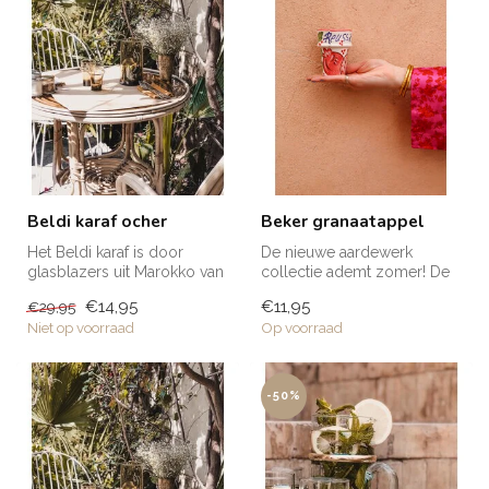
Beldi karaf ocher
Beker granaatappel
Het Beldi karaf is door
De nieuwe aardewerk
glasblazers uit Marokko van
collectie ademt zomer! De
gerecycled glas gemaakt.
bekers zijn met de hand
€14,95
€11,95
€29,95
Het...
gemaakt en...
Niet op voorraad
Op voorraad
-50%