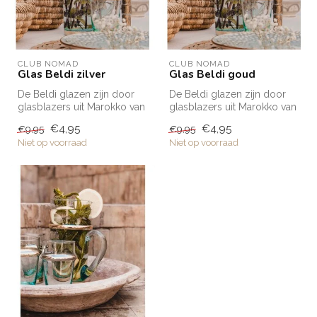
CLUB NOMAD
CLUB NOMAD
Glas Beldi zilver
Glas Beldi goud
De Beldi glazen zijn door
De Beldi glazen zijn door
glasblazers uit Marokko van
glasblazers uit Marokko van
gerecycled glas gemaakt.
gerecycled glas gemaakt.
€4,95
€4,95
€9,95
€9,95
Z...
Z...
Niet op voorraad
Niet op voorraad