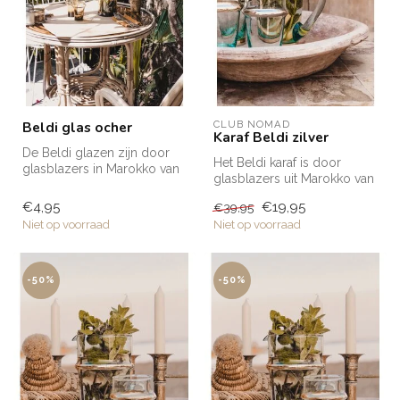
Beldi glas ocher
CLUB NOMAD
Karaf Beldi zilver
De Beldi glazen zijn door
Het Beldi karaf is door
glasblazers in Marokko van
glasblazers uit Marokko van
gerecycled glas gemaakt.
gerecycled glas gemaakt.
De...
€4,95
€19,95
€39,95
Het...
Niet op voorraad
Niet op voorraad
-50%
-50%