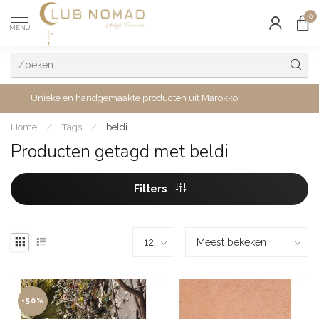
0
MENU
Unieke en handgemaakte producten uit Marokko
Home
/
Tags
/
beldi
Producten getagd met beldi
Filters
-50%