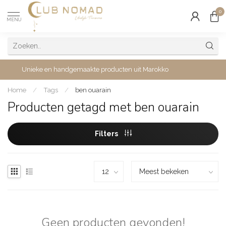
0
MENU
Unieke en handgemaakte producten uit Marokko
Home
/
Tags
/
ben ouarain
Producten getagd met ben ouarain
Filters
Geen producten gevonden!