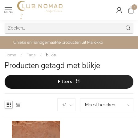
0
MENU
Unieke en handgemaakte producten uit Marokko
Home
/
Tags
/
blikje
Producten getagd met blikje
Filters