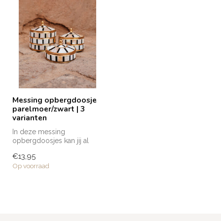
Messing opbergdoosje
parelmoer/zwart | 3
varianten
In deze messing
opbergdoosjes kan jij al
jouw kleine, mooiste
€13,95
treasures in bewar...
Op voorraad