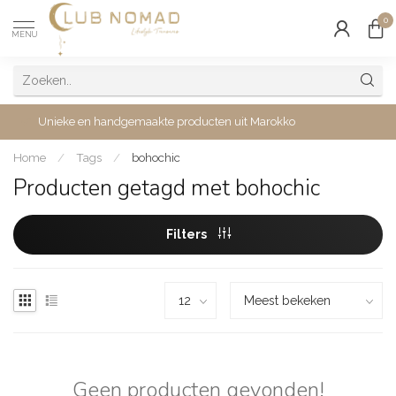
0
MENU
Unieke en handgemaakte producten uit Marokko
Home
/
Tags
/
bohochic
Producten getagd met bohochic
Filters
Geen producten gevonden!