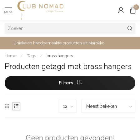
0
MENU
Unieke en handgemaakte producten uit Marokko
Home
/
Tags
/
brass hangers
Producten getagd met brass hangers
Filters
Geen producten gevonden!