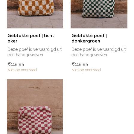
Geblokte poef | licht
Geblokte poef |
oker
donkergroen
Deze poef is vervaardigd uit
Deze poef is vervaardigd uit
een handgeweven
een handgeweven
vloerkleed. De bovenkant
vloerkleed. De bovenkant
€119,95
€119,95
heeft een...
heeft een...
Niet op voorraad
Niet op voorraad