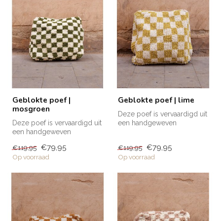
Geblokte poef |
Geblokte poef | lime
mosgroen
Deze poef is vervaardigd uit
Deze poef is vervaardigd uit
een handgeweven
een handgeweven
vloerkleed. De bovenkant
vloerkleed. De bovenkant
heeft een...
€79,95
€79,95
€119,95
€119,95
heeft een...
Op voorraad
Op voorraad