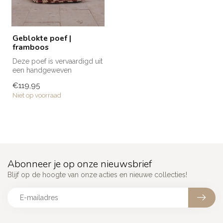
Geblokte poef |
framboos
Deze poef is vervaardigd uit
een handgeweven
vloerkleed. De bovenkant
€119,95
heeft een...
Niet op voorraad
Abonneer je op onze nieuwsbrief
Blijf op de hoogte van onze acties en nieuwe collecties!