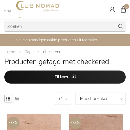
0
MENU
Unieke en handgemaakte producten uit Marokko
Home
/
Tags
/
checkered
Producten getagd met checkered
Filters
-33%
-33%