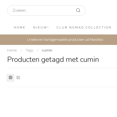
HOME
NIEUW!
CLUB NOMAD COLLECTION
Unieke en handgemaakte producten uit Marokko
Home
/
Tags
/
cumin
Producten getagd met cumin