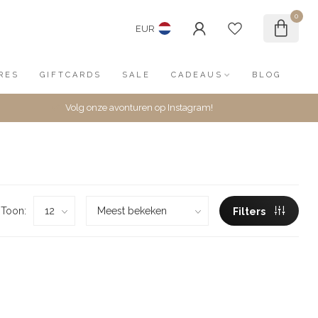
0
EUR
RES
GIFTCARDS
SALE
CADEAUS
BLOG
Volg onze avonturen op Instagram!
Toon:
Filters