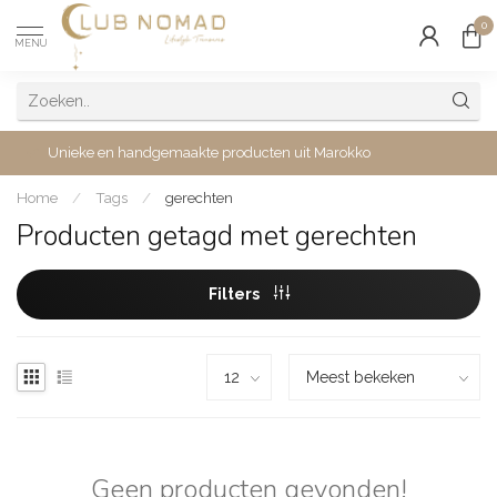
0
MENU
Unieke en handgemaakte producten uit Marokko
Home
/
Tags
/
gerechten
Producten getagd met gerechten
Filters
Geen producten gevonden!