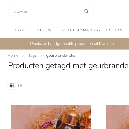
HOME
NIEUW!
CLUB NOMAD COLLECTION
Unieke en handgemaakte producten uit Marokko
Home
/
Tags
/
geurbrander olie
Producten getagd met geurbrander