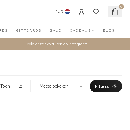
0
EUR
RES
GIFTCARDS
SALE
CADEAUS
BLOG
Volg onze avonturen op Instagram!
Toon:
Filters