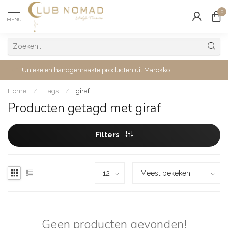
0
MENU
Unieke en handgemaakte producten uit Marokko
Home
/
Tags
/
giraf
Producten getagd met giraf
Filters
Geen producten gevonden!