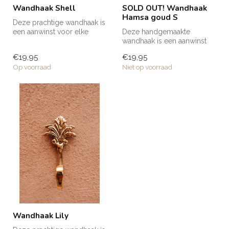
Wandhaak Shell
SOLD OUT! Wandhaak
Hamsa goud S
Deze prachtige wandhaak is
een aanwinst voor elke
Deze handgemaakte
ruimte in huis! Voor een
wandhaak is een aanwinst
handd...
voor iedere ruimte in huis; in
€19,95
€19,95
de bad...
Op voorraad
Niet op voorraad
Wandhaak Lily