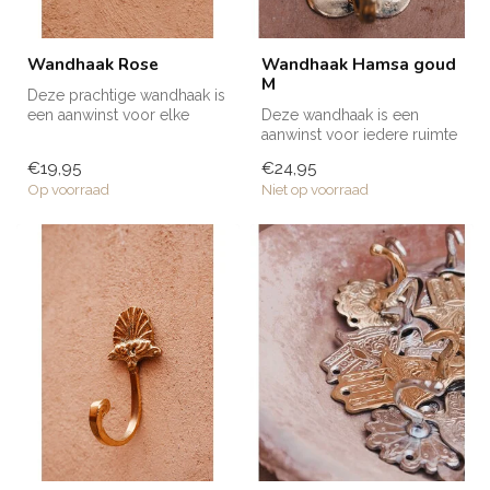
Wandhaak Rose
Wandhaak Hamsa goud
M
Deze prachtige wandhaak is
een aanwinst voor elke
Deze wandhaak is een
ruimte in huis! Voor een
aanwinst voor iedere ruimte
handd...
in huis; in de badkamer,
€19,95
€24,95
keuken...
Op voorraad
Niet op voorraad