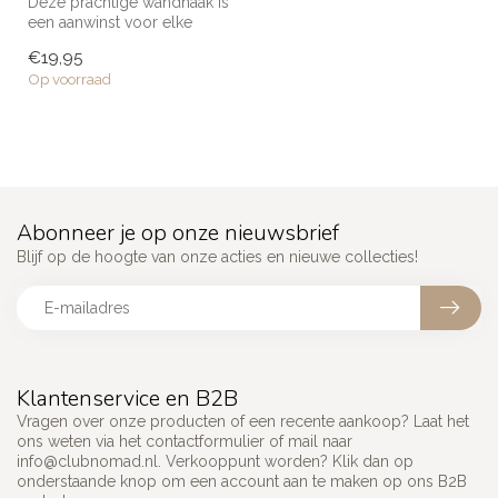
Deze prachtige wandhaak is
een aanwinst voor elke
ruimte in huis! Voor een
€19,95
handd...
Op voorraad
Abonneer je op onze nieuwsbrief
Blijf op de hoogte van onze acties en nieuwe collecties!
Klantenservice en B2B
Vragen over onze producten of een recente aankoop? Laat het
ons weten via het contactformulier of mail naar
info@clubnomad.nl
. Verkooppunt worden? Klik dan op
onderstaande knop om een account aan te maken op ons B2B