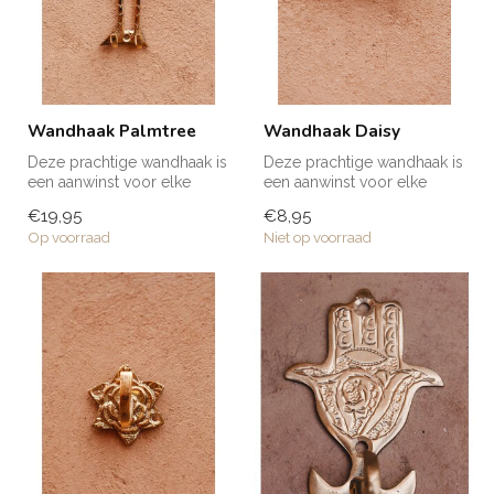
Wandhaak Palmtree
Wandhaak Daisy
Deze prachtige wandhaak is
Deze prachtige wandhaak is
een aanwinst voor elke
een aanwinst voor elke
ruimte in huis! Voor een
ruimte in huis! Voor een
€19,95
€8,95
handd...
handd...
Op voorraad
Niet op voorraad