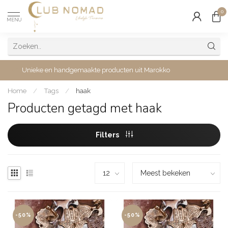
0
MENU
Unieke en handgemaakte producten uit Marokko
Home
/
Tags
/
haak
Producten getagd met haak
Filters
-50%
-50%