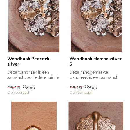
Wandhaak Peacock
Wandhaak Hamsa zilver
zilver
S
Deze wandhaak is een
Deze handgemaakte
aanwinst voor iedere ruimte
wandhaak is een aanwinst
in huis; in de badkamer,
voor iedere ruimte in huis; in
€9,95
€9,95
€19,95
€19,95
keuken...
de bad...
Op voorraad
Op voorraad