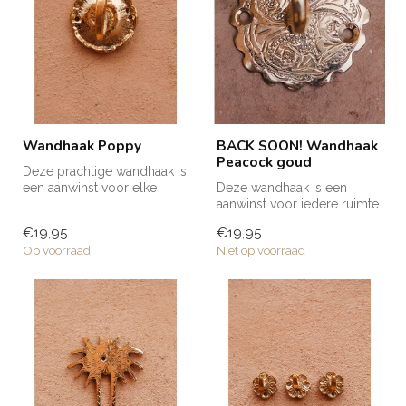
Wandhaak Poppy
BACK SOON! Wandhaak
Peacock goud
Deze prachtige wandhaak is
een aanwinst voor elke
Deze wandhaak is een
ruimte in huis! Voor een
aanwinst voor iedere ruimte
handd...
in huis; in de badkamer,
€19,95
€19,95
keuken...
Op voorraad
Niet op voorraad