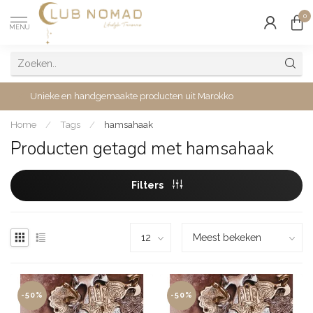
0
MENU
Unieke en handgemaakte producten uit Marokko
Home
/
Tags
/
hamsahaak
Producten getagd met hamsahaak
Filters
-50%
-50%