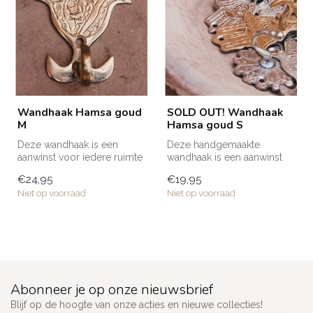
Wandhaak Hamsa goud
SOLD OUT! Wandhaak
M
Hamsa goud S
Deze wandhaak is een
Deze handgemaakte
aanwinst voor iedere ruimte
wandhaak is een aanwinst
in huis; in de badkamer,
voor iedere ruimte in huis; in
€24,95
€19,95
keuken...
de bad...
Niet op voorraad
Niet op voorraad
Abonneer je op onze nieuwsbrief
Blijf op de hoogte van onze acties en nieuwe collecties!