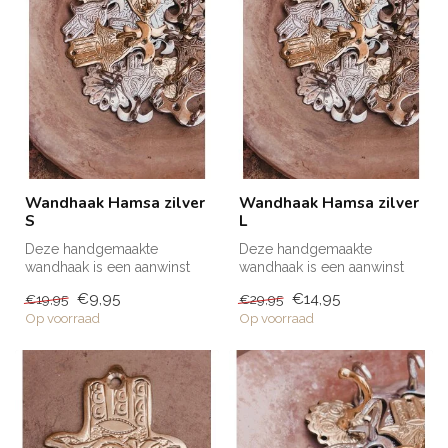
Wandhaak Hamsa zilver
Wandhaak Hamsa zilver
S
L
Deze handgemaakte
Deze handgemaakte
wandhaak is een aanwinst
wandhaak is een aanwinst
voor iedere ruimte in huis; in
voor iedere ruimte in huis; in
€9,95
€14,95
€19,95
€29,95
de bad...
de bad...
Op voorraad
Op voorraad