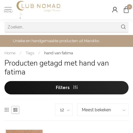
0
MENU
Unieke en handgemaakte producten uit Marokko
Home
/
Tags
/
hand van fatima
Producten getagd met hand van
fatima
Filters