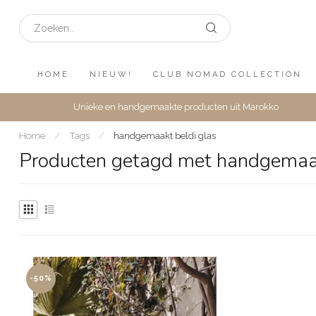
HOME
NIEUW!
CLUB NOMAD COLLECTION
Unieke en handgemaakte producten uit Marokko
Home
/
Tags
/
handgemaakt beldi glas
Producten getagd met handgemaak
-50%