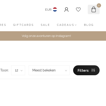
0
EUR
RES
GIFTCARDS
SALE
CADEAUS
BLOG
Volg onze avonturen op Instagram!
Toon:
Filters