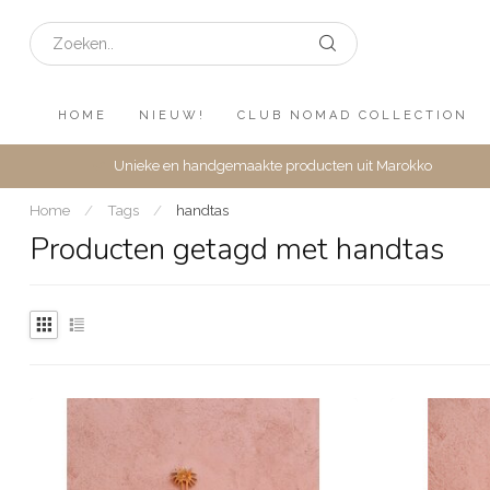
HOME
NIEUW!
CLUB NOMAD COLLECTION
Unieke en handgemaakte producten uit Marokko
Home
/
Tags
/
handtas
Producten getagd met handtas