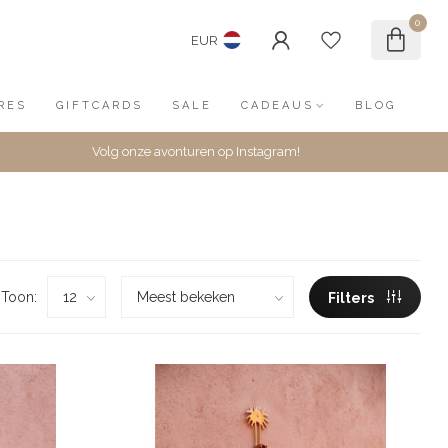
0
EUR
RES
GIFTCARDS
SALE
CADEAUS
BLOG
Volg onze avonturen op Instagram!
Toon:
Filters