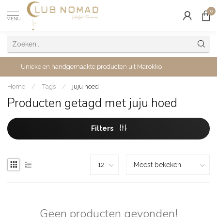
0
MENU
Unieke en handgemaakte producten uit Marokko
Home
/
Tags
/
juju hoed
Producten getagd met juju hoed
Filters
Geen producten gevonden!