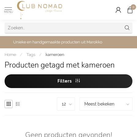
0
MENU
Unieke en handgemaakte producten uit Marokko
Home
/
Tags
/
kameroen
Producten getagd met kameroen
Filters
Geen producten gevonden!