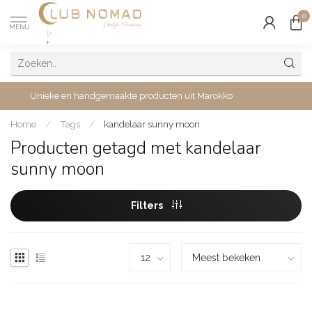
0
MENU
Unieke en handgemaakte producten uit Marokko
Home
/
Tags
/
kandelaar sunny moon
Producten getagd met kandelaar
sunny moon
Filters