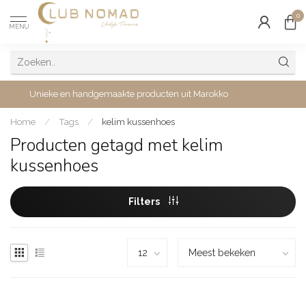
0
MENU
Unieke en handgemaakte producten uit Marokko
Home
/
Tags
/
kelim kussenhoes
Producten getagd met kelim
kussenhoes
Filters