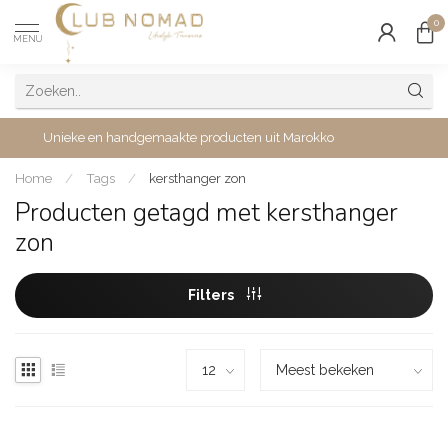
0
MENU
Unieke en handgemaakte producten uit Marokko
Home
/
Tags
/
kersthanger zon
Producten getagd met kersthanger
zon
Filters