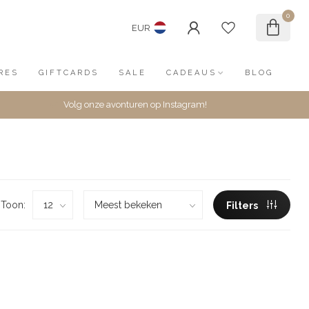
0
EUR
RES
GIFTCARDS
SALE
CADEAUS
BLOG
Volg onze avonturen op Instagram!
Toon:
Filters