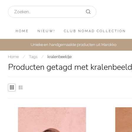
HOME
NIEUW!
CLUB NOMAD COLLECTION
Unieke en handgemaakte producten uit Marokko
Home
/
Tags
/
kralenbeeldje
Producten getagd met kralenbeeld