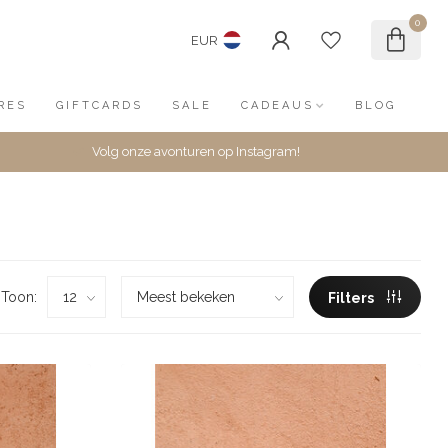
0
EUR
RES
GIFTCARDS
SALE
CADEAUS
BLOG
Volg onze avonturen op Instagram!
Toon:
Filters