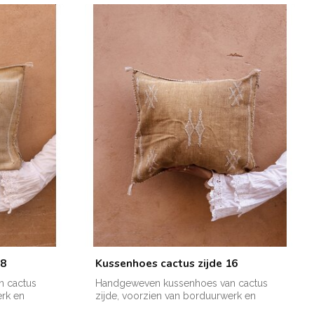
08
Kussenhoes cactus zijde 16
 cactus
Handgeweven kussenhoes van cactus
erk en
zijde, voorzien van borduurwerk en
verkrijgba...