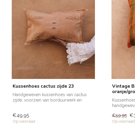
Kussenhoes cactus zijde 23
Vintage B
oranje/gro
Handgeweven kussenhoes van cactus
zijde, voorzien van borduurwerk en
Kussenhoes 
verkrijgba...
handgeweve
vloerkleed...
€49,95
€3
€59,95
Op voorraad
Op voorraad