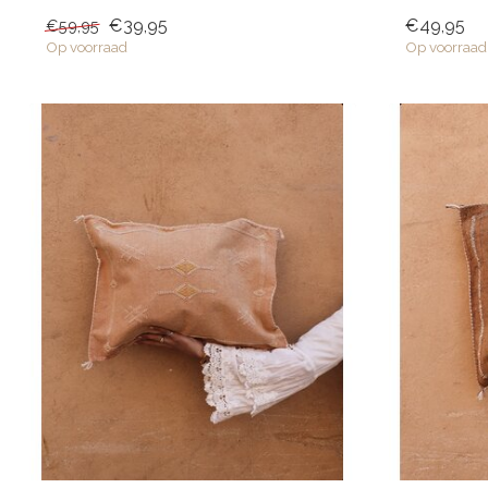
vloerkleed....
€39,95
€49,95
€59,95
Op voorraad
Op voorraad