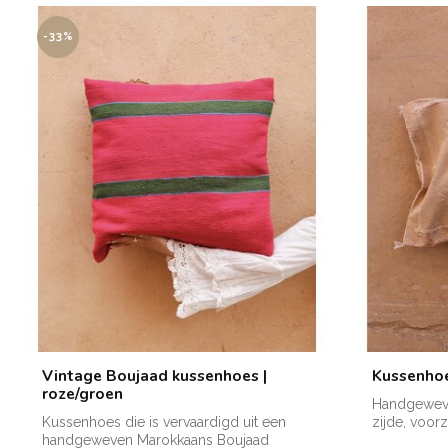
-33%
Vintage Boujaad kussenhoes |
Kussenhoe
roze/groen
Handgeweve
Kussenhoes die is vervaardigd uit een
zijde, voor
handgeweven Marokkaans Boujaad
verkrijgba...