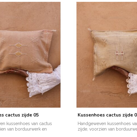
s cactus zijde 05
Kussenhoes cactus zijde 
n kussenhoes van cactus
Handgeweven kussenhoes van
zien van borduurwerk en
zijde, voorzien van borduurw
verkrijgba...