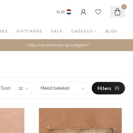
0
EUR
RES
GIFTCARDS
SALE
CADEAUS
BLOG
Volg onze avonturen op Instagram!
Toon:
Filters