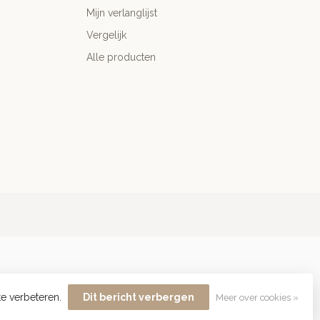
Mijn verlanglijst
Vergelijk
Alle producten
te verbeteren.
Dit bericht verbergen
Meer over cookies »
lopment