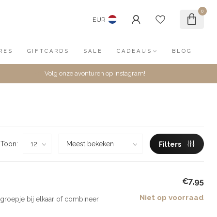
0
EUR
RES
GIFTCARDS
SALE
CADEAUS
BLOG
Volg onze avonturen op Instagram!
Toon:
Filters
€7,95
Niet op voorraad
groepje bij elkaar of combineer