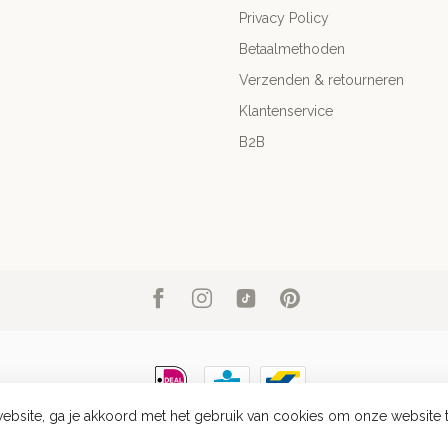
Privacy Policy
Betaalmethoden
Verzenden & retourneren
Klantenservice
B2B
ebsite, ga je akkoord met het gebruik van cookies om onze website 
right 2026 Club Nomad
- Powered by
Lightspeed
-
Lightspeed design
by
Dyve