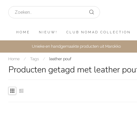
HOME
NIEUW!
CLUB NOMAD COLLECTION
Unieke en handgemaakte producten uit Marokko
Home
/
Tags
/
leather pouf
Producten getagd met leather pou