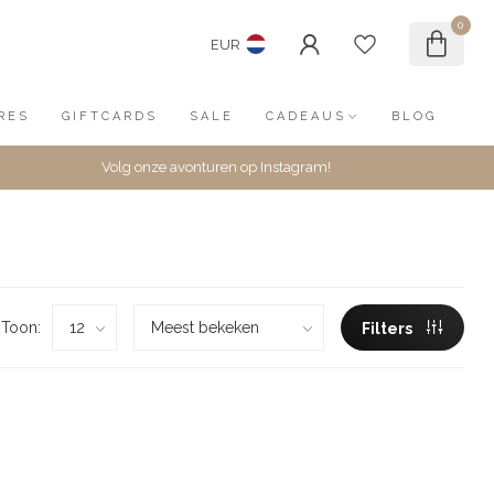
0
EUR
RES
GIFTCARDS
SALE
CADEAUS
BLOG
Volg onze avonturen op Instagram!
Toon:
Filters