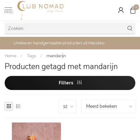
0
MENU
Unieke en handgemaakte producten uit Marokko
Home
/
Tags
/
mandarijn
Producten getagd met mandarijn
Filters