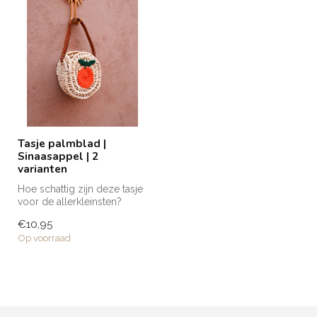
Tasje palmblad |
Sinaasappel | 2
varianten
Hoe schattig zijn deze tasje
voor de allerkleinsten?
Gemaakt van palmblad en
€10,95
voo...
Op voorraad