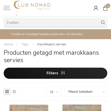
0
MENU
Unieke en handgemaakte producten uit Marokko
Home
/
Tags
/
marokkaans servies
Producten getagd met marokkaans
servies
Filters