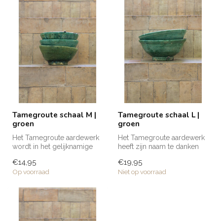
Tamegroute schaal M |
Tamegroute schaal L |
groen
groen
Het Tamegroute aardewerk
Het Tamegroute aardewerk
wordt in het gelijknamige
heeft zijn naam te danken
dorp in Marokko met de
aan het gelijknamige dorp in
€14,95
€19,95
hand v...
...
Op voorraad
Niet op voorraad