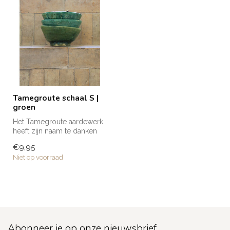
Tamegroute schaal S |
groen
Het Tamegroute aardewerk
heeft zijn naam te danken
aan het gelijknamige dorp in
€9,95
...
Niet op voorraad
Abonneer je op onze nieuwsbrief