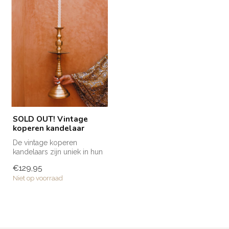
SOLD OUT! Vintage
koperen kandelaar
De vintage koperen
kandelaars zijn uniek in hun
soort! Elk item is namelijk
€129,95
met ...
Niet op voorraad