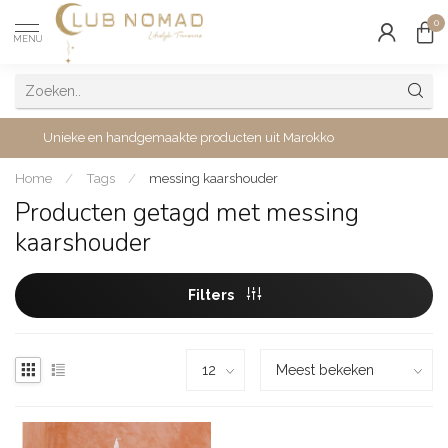
0
MENU
Unieke en handgemaakte producten uit Marokko
Home
/
Tags
/
messing kaarshouder
Producten getagd met messing
kaarshouder
Filters