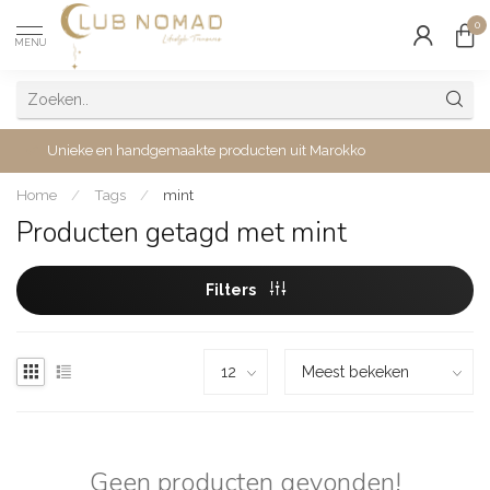
0
MENU
Unieke en handgemaakte producten uit Marokko
Home
/
Tags
/
mint
Producten getagd met mint
Filters
Geen producten gevonden!