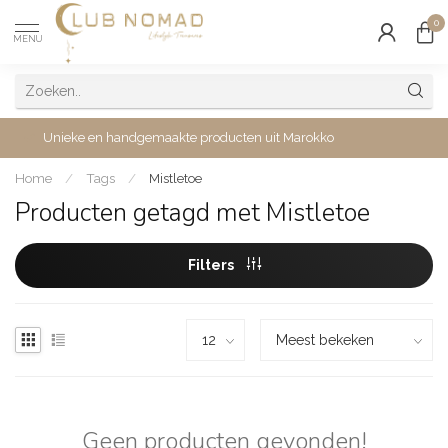
0
MENU
Unieke en handgemaakte producten uit Marokko
Home
/
Tags
/
Mistletoe
Producten getagd met Mistletoe
Filters
Geen producten gevonden!