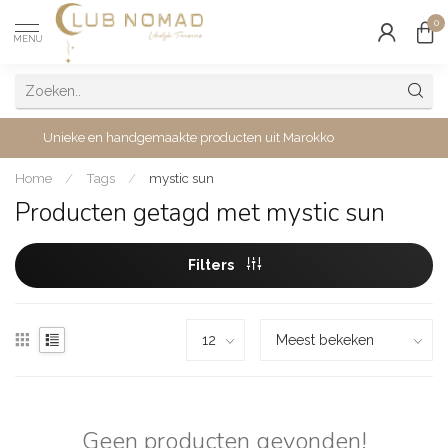
0
MENU
Unieke en handgemaakte producten uit Marokko
Home
/
Tags
/
mystic sun
Producten getagd met mystic sun
Filters
Geen producten gevonden!